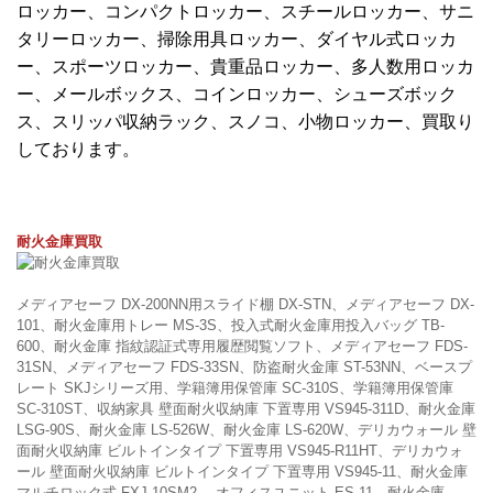
ロッカー、コンパクトロッカー、スチールロッカー、サニ
タリーロッカー、掃除用具ロッカー、ダイヤル式ロッカ
ー、スポーツロッカー、貴重品ロッカー、多人数用ロッカ
ー、メールボックス、コインロッカー、シューズボック
ス、スリッパ収納ラック、スノコ、小物ロッカー、買取り
しております。
耐火金庫買取
メディアセーフ DX-200NN用スライド棚 DX-STN、メディアセーフ DX-
101、耐火金庫用トレー MS-3S、投入式耐火金庫用投入バッグ TB-
600、耐火金庫 指紋認証式専用履歴閲覧ソフト、メディアセーフ FDS-
31SN、メディアセーフ FDS-33SN、防盗耐火金庫 ST-53NN、ベースプ
レート SKJシリーズ用、学籍簿用保管庫 SC-310S、学籍簿用保管庫
SC-310ST、収納家具 壁面耐火収納庫 下置専用 VS945-311D、耐火金庫
LSG-90S、耐火金庫 LS-526W、耐火金庫 LS-620W、デリカウォール 壁
面耐火収納庫 ビルトインタイプ 下置専用 VS945-R11HT、デリカウォ
ール 壁面耐火収納庫 ビルトインタイプ 下置専用 VS945-11、耐火金庫
マルチロック式 FXJ-10SM2 、オフィスユニット ES-11、耐火金庫