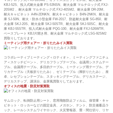
KBJ-52S、投入式耐火金庫 PS-53NSN、耐火金庫 マルチロック式 FXJ-
20SM2 、耐火金庫 マルチロック式 FXJ-40SM2、耐火金庫 DR-20M、
耐火キャビネット A4N-2DNKN、耐火キャビネット B4N-2NKN、耐火金
庫 SJ-50N、耐火・防水小型金庫 FW-2017、防盗耐火金庫 SG-850、耐
火金庫 SKJ-20S、耐火金庫 SKJ-50STR、耐火金庫 SKJ-50SC、耐火金
庫 KBJ-55STR、投入式耐火金庫 PQG-100、耐火金庫 FXJ-526WTR、
ベースプレート KBJ片開き用、耐火金庫 マルチロック式 LSG-92SM2
買取りしております。
ミーティング用チェアー・折りたたみイス買取
コラボレーティブミーティング＜ロティオ＞、ミーティングファニチュ
ア＜スケッチビーン＞、デリカフラップテーブル、会議用システムテー
ブル、会議用テーブル、多目的テーブル、ミーティング用テーブル、デ
リカテーブル（天板折りたたみ）、ゼミテーブル（脚折りたたみ）、座
卓、レセプションテーブル、スタッキングテーブル、デリカステージ、
デリカステップ、講演台、金屏風買取りしております。
オフィスの地震・防災対策買取
サムロック、転倒防止用シート、窓用飛散防止フィルム、保管庫・キャ
ビネット・ロッカーなどの固定金具、メガホン、テント、防災備蓄品ラ
ック、レールシステムワイヤロック、火災警報器、畳・間仕切り、リヤ