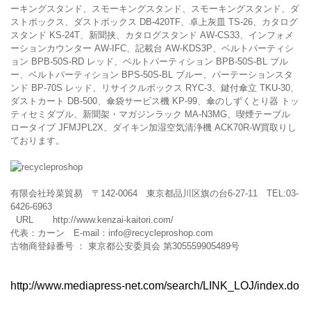
ーキングスタンド、スモーキングスタンド、スモーキングスタンド、ダ
ストボックス、ダストボックス DB-420TF、卓上灰皿 TS-26、カタログ
スタンド KS-24T、新聞挟、カタログスタンド AW-CS33、インフォメ
ーションカウンター AW-IFC、記載台 AW-KDS3P、ベルトパーティシ
ョン BPB-50S-RD レッド、ベルトパーティション BPB-50S-BL ブル
ー、ベルトパーティション BPS-50S-BL ブルー、パーテーションスタ
ンド BP-70S レッド、リサイクルボックス RYC-3、鍵付傘立 TKU-30、
ダストカート DB-500、傘袋サービス機 KP-99、傘のしずくとり器 トッ
ティセミダブル、新聞架・マガジンラック MA-N3MG、喫煙テーブル
ロータイプ JFMJPL2X、ダイキン加湿空気清浄機 ACK70R-W買取りし
ております。
有限会社玲菜貿易 〒142-0064 東京都品川区旗の台6-27-11 TEL:03-
6426-6963
URL
http://www.kenzai-kaitori.com/
代表：カーン E-mail：
info@recycleproshop.com
古物商登録番号 ： 東京都公安委員会 第305559905489号
http://www.mediapress-net.com/search/LINK_LOJ/index.do