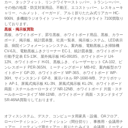
カー、タックフィット、リンクワイヤーストッパー、トランシーバー、
その他の地震・防災対策用品、不動王、エコストッパー、レスキューキ
ャリー、ヘルメット、イーガード、アルミ折りたたみ式リアカー HC-
906N、多機能ラジオライト ソーラーダイナモラジオライト 7100買取り
しております。
黒板・掲示板買取
黒板、ホワイトボード、罫引黒板、ホワイトボード用品、黒板、カラー
ボード、掲示板、統計図表盤、社員一覧表、掲示板システム、LED表示
器、病院インフォメーションシステム、案内板、電動黒板ふき掃除機
CV-6JL、電動黒板ふきクリーナー EC-1、統計図表盤、ホワイトボード
行動予定表 ES-13K、屋外掲示板 HG-0918S、ホワイトボード LH-
12N、ホワイトボード H-01、黒板ふき、イレーザーセット CA-102、ピ
ンレスボード PER-36SN、ミーティングボード MB-H2、案内板型ホワ
イトボード GP-20、ホワイトボード WP-36S、ホワイトボード WP-
36H、サインスタンド GP-8、展示パネル RP-1690-WB、アクリポケッ
ト AP-1、屏風式掲示板 KL-3N、屏風式掲示板 KL-2N、ホワイトボード
両面・スチールホーロータイプ NR-12NB、ホワイトボード 片面・スチ
ールホーロータイプ NM-11NB、ホワイトボード 両面・スタンドタイプ
SR-46NA買取りしております。
オフィスシステム、デスク、コンピュータ用家具・設備、OAフロア、
ローパーティション、パーティション（間仕切り）、事務用・会議用チ
ェアー、ミーティング用チェアー・折りたたみイス、会議用・ミーティ