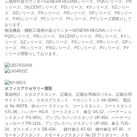
工場用什器カウンターGENERA REGINAシリーズ、PQOシリーズ、PN
シリーズ、SILCENTシリーズ、PDシリーズ、KYシリーズ、GZシリー
ズ、GDシリーズ、PXシリーズ、PRシリーズ、GPシリーズ、PKシリー
ズ、PXGシリーズ、PCシリーズ、PIシリーズ、PYシリーズ買取りして
おります。
物流機器・棚類工場用什器カウンターGENERA REGINAシリーズ、
PQOシリーズ、PNシリーズ、SILCENTシリーズ、PDシリーズ、KYシ
リーズ、GZシリーズ、GDシリーズ、PXシリーズ、PRシリーズ、GPシ
リーズ、PKシリーズ、PXGシリーズ、PCシリーズ、PIシリーズ、PY
シリーズ買取りしております。
オフィスアクセサリー買取
電波時計、カタログスタンド、記載台、記載台用掲示パネル、記載台用
サイドフェンス、カタログスタンド、マガジンラック AK-80MG、電話
台 No.400TB、鉢カバー ステンレス、コートスタンド、コートスタンド
STL-06、ハンガー HG-8、コートスタンド、傘立 US-12、パーテーショ
ンスタンド PS-38SL、アンブレラパックスタンド UP-450、パーテーシ
ョンロープ PR-11SL、アンブレラパックスタンド UP-450、傘立 TUS-
24、ダストボックス DB-43A、、鍵付傘立 KF-60、鍵付傘立 KF-80、ス
モーキングスタンド、スモーキングスタンド No.15 アイボリー、スモ