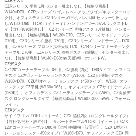
CZRデスク
CZRシリーズ 平机 L脚 センター引出しなし 【短納期商品】
W140×D70、CZRシリーズ ワゴン レベルアップワゴン/キャスターロッ
ク付、オフィスデスク CZRシリーズ/平机 パネル脚 センター引出しな
し/W180×D60、ITOKI（イトーキ）ハンギングツール/A4ボックストレ
イ【自社便/玄関渡し】、CZRシリーズ 片袖デスク（片袖机） センター
引出しなし 【短納期商品】W120×D70、CZRシリーズ サイドテーブル
D70用、CZRシリーズ 脇机 D70用、CZRシリーズ エンドテーブル D70
用、CZRシリーズ フロント拡張天板 D70、CZRシリーズ ミーティング
テーブル D70用、CZRシリーズ 両袖デスク（両袖机） センター引出し
なし 【短納期商品】W140×D60cm/天板W9：ホワイトW。
CZデスク
CZ120°コーナーテーブル D80用、CZ脇机 (2段） D80タイプ、オフィス
デスク CZ左凸オペレーションデスク (W160)、CZ2人用袖付デスク
W160×D70、CZL型オペレーションデスク（450タイプ） W160、オフ
ィスデスク CZ平机 (W160×D63）、オフィスデスク CZサイドテーブル
(D80用）、オフィスデスク CZミーティングテーブル (W60)、CZ両袖デ
スク ロングレールタイプ 【短納期商品】W160×D80cm/WE：ウォーム
ライト。
CZXデスク
サイドワゴン/ITOKI（イトーキ）CZX 脇机2段（ロングレールタイプ）
【自社便/開梱・設置付】、サポートテーブル/ITOKI（イトーキ）CZX
120°コーナーテーブル D80用【自社便/開梱・設置付】、CZX L型オペ
レーションデスク（450タイプ） W160×D70、オフィスデスク CZX 両