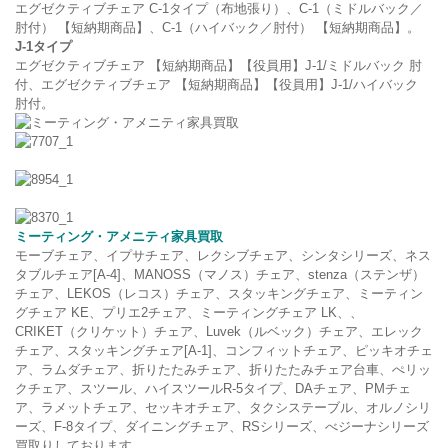
エグゼクティブチェア C-1タイプ（布地張り）、C-1（ミドルバック／
肘付） 【短納期商品】、C-1（ハイバック／肘付） 【短納期商品】。
J-1
タイプ
エグゼクティブチェア 【短納期商品】【役員用】J-1/ミドルバック 肘
付、エグゼクティブチェア 【短納期商品】【役員用】J-1/ハイバック
肘付。
ミーティング・アメニティ家具買取
モーブチェア、イプサチェア、レクシブチェア、シンタシリーズ、ネス
タブルチェア[A-4]、MANOSS（マノス）チェア、stenza（ステンザ）
チェア、LEKOS（レコス）チェア、スタッキングチェア、ミーティン
グチェア KE、プリエ2チェア、ミーティングチェア LK、、
CRIKET（クリケット）チェア、Luvek（ルベック）チェア、エレック
チェア、スタッキングチェア[A-1]、コンフィットチェア、ピッキオチェ
ア、ラムダチェア、折りたたみチェア、折りたたみチェア台車、ぺリッ
クチェア、スツール、ハイスツールR-5タイプ、DAチェア、PMチェ
ア、ラメットチェア、セッキオチェア、タクシステーブル、オルノシリ
ーズ、F-8タイプ、ダイニングチェア、RSシリーズ、べジーナシリーズ
買取りしております。