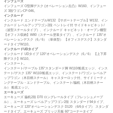
インフューズ
インフューズ O型脚デスク (オペレーション左凸）W160、インフュー
ズ 3段ワゴンCP-046。
インクルード
インクルード エンドテーブルW132 【サポートテーブル】W132、イン
クルード レベルアップワゴン2段 ペントレイ付 サイドキャビネット/
（波型スチールタイプ）、インクルード キャビネット・オープン棚型
【オフィス収納】W80（スチール塗装タイプ）、インクルード 135°オ
ペレーションデスク（6／6）（単体型） 【オフィスデスク】スタンダ
ードタイプW110。
インクルードUDタイプ
インクルード UDタイプ 120°オペレーションデスク（6／6） 【上下昇
降デスク】W110。
インステート。
インステート/テーブル 135°スタンダード脚 W110/船底エッジ、インス
テート/デスク 135° W110/船底エッジ、インステート/ワゴン レベルア
ップワゴン（木目柄スチール） キャスターロック付、サイドミーティ
ングテーブル・エンドテーブル、インステート/脇机（木目柄スチー
ル） 船底エッジ。
エーキューズ
エーキューズ 脇机2段 D70 ロングレールタイプ（フレッシュメープ
ル）、エーキューズ レベルアップワゴン2段 スタンダード94タイプ、
エーキューズ 120°オペレーションデスク D120 （6/6タイプ） スタンダ
ードタイプ、エーキューズ ブリッジ天板 60°コーナータイプ