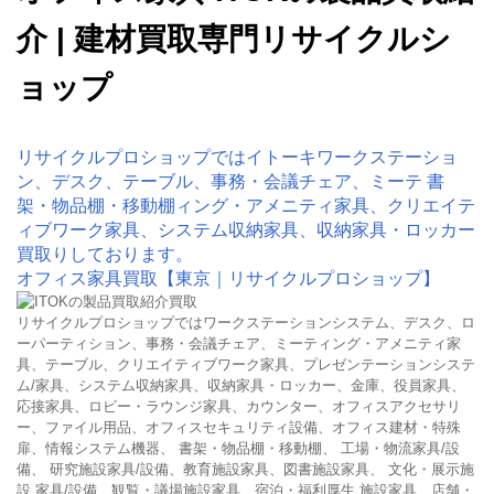
介 | 建材買取専門リサイクルシ
ョップ
リサイクルプロショップではイトーキワークステーショ
ン、デスク、テーブル、事務・会議チェア、ミーテ 書
架・物品棚・移動棚ィング・アメニティ家具、クリエイテ
ィブワーク家具、システム収納家具、収納家具・ロッカー
買取りしております。
オフィス家具買取【東京｜リサイクルプロショップ】
リサイクルプロショップではワークステーションシステム、デスク、ロ
ーパーティション、事務・会議チェア、ミーティング・アメニティ家
具、テーブル、クリエイティブワーク家具、プレゼンテーションシステ
ム/家具、システム収納家具、収納家具・ロッカー、金庫、役員家具、
応接家具、ロビー・ラウンジ家具、カウンター、オフィスアクセサリ
ー、ファイル用品、オフィスセキュリティ設備、オフィス建材・特殊
扉、情報システム機器、 書架・物品棚・移動棚、 工場・物流家具/設
備、 研究施設家具/設備、教育施設家具、図書施設家具、 文化・展示施
設 家具/設備、観覧・議場施設家具、宿泊・福利厚生 施設家具、店舗・