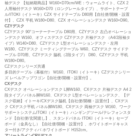
袖デスク 【短納期商品】W160×D70cm/WE：ウォームライト、CZX 2
人用袖付デスク W160×D70（ロングレールタイプ）、サポートテーブ
ル/ITOKI（イトーキ）CZX サイドテーブル D80用【自社便/開梱・設置
付】、CZX 平机 W180×D80、CZX オペレーションデスク W160×D90。
CZYデスク
CZYデスク 90°コーナーテーブル D80用、CZYデスク 左凸オペレーショ
ンデスク W160、オフィスデスク CZYデスク 片袖デスク （A4/2段袖タ
イプ）W140×D80、CZYデスク L型オペレーションデスク・左用
W180、CZYデスク ミーティングテーブル W60、CZYデスク サイドテ
ーブル D70用、CZYデスク 脇机（2段タイプ） D80、CZYデスク 平机
W180×D80。
CZデスクシリーズ共通
多目的テーブル（幕板付） W160、ITOKI（イトーキ）CZデスクシリー
ズ レベルアップワゴン【自社便/開梱・設置付】。
CXデスク
CXデスク オペレーションデスク L脚W160、CXデスク 片袖デスク A4 2
段タイプ／パネル脚W160、CXデスク L型オペレーションデスク、【デ
スク収納】イトーキ/CXデスク脇机【自社便/開梱・設置付】、CXデス
ク CXデスク平机 パネル脚W180、CXデスク 両袖デスク W160、ワーク
サポートシステムITOKI（イトーキ）ハンギングツール/テレフォンスタ
ンド【自社便/玄関渡し】、スタンドパネル ITOKI（イトーキ）セーブ
ボード（金具なし）【自社便/開梱・設置付】、ホワイトボードキャス
ター付き/アクティバ ホワイトボード H152cm。
アソートラインCRYデスク